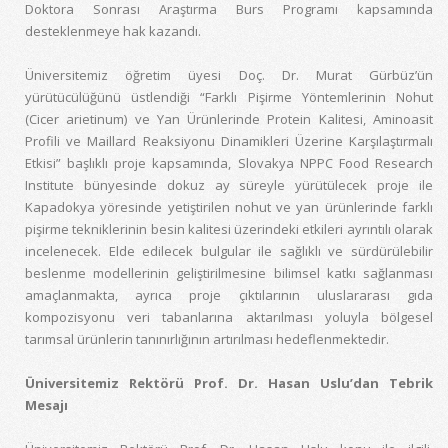
Doktora Sonrası Araştırma Burs Programı kapsamında
desteklenmeye hak kazandı.
Üniversitemiz öğretim üyesi Doç. Dr. Murat Gürbüz’ün
yürütücülüğünü üstlendiği “Farklı Pişirme Yöntemlerinin Nohut
(Cicer arietinum) ve Yan Ürünlerinde Protein Kalitesi, Aminoasit
Profili ve Maillard Reaksiyonu Dinamikleri Üzerine Karşılaştırmalı
Etkisi” başlıklı proje kapsamında, Slovakya NPPC Food Research
Institute bünyesinde dokuz ay süreyle yürütülecek proje ile
Kapadokya yöresinde yetiştirilen nohut ve yan ürünlerinde farklı
pişirme tekniklerinin besin kalitesi üzerindeki etkileri ayrıntılı olarak
incelenecek. Elde edilecek bulgular ile sağlıklı ve sürdürülebilir
beslenme modellerinin geliştirilmesine bilimsel katkı sağlanması
amaçlanmakta, ayrıca proje çıktılarının uluslararası gıda
kompozisyonu veri tabanlarına aktarılması yoluyla bölgesel
tarımsal ürünlerin tanınırlığının artırılması hedeflenmektedir.
Üniversitemiz Rektörü Prof. Dr. Hasan Uslu’dan Tebrik
Mesajı