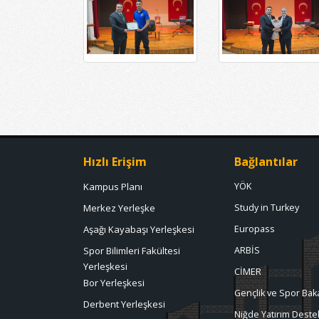
Hızlı Erişim
Bağlantılar
Kampus Planı
YÖK
Merkez Yerleşke
Study in Turkey
Aşağı Kayabaşı Yerleşkesi
Europass
Spor Bilimleri Fakültesi
ARBİS
Yerleşkesi
CİMER
Bor Yerleşkesi
Gençlik ve Spor Baka
Derbent Yerleşkesi
Niğde Yatırım Destek