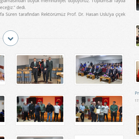
kı sağlamasından büyük memnuniyet duyuyoruz. Toplumsal fayda
ceğiz.” dedi.
a Süren tarafından Rektörümüz Prof. Dr. Hasan Uslu’ya çiçek
Pr
17