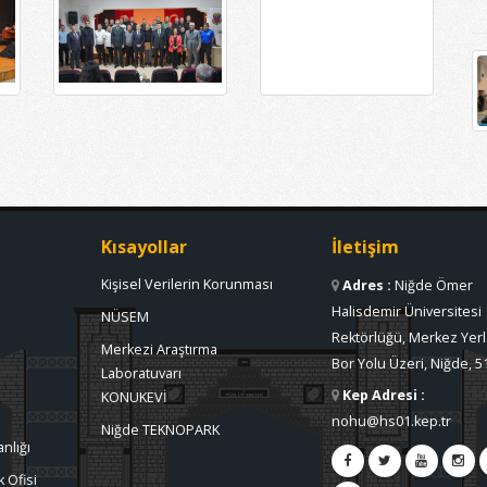
Kısayollar
İletişim
Kişisel Verilerin Korunması
Adres
:
Niğde Ömer
Halisdemir Üniversitesi
NÜSEM
Rektörlüğü, Merkez Yerl
Merkezi Araştırma
Bor Yolu Üzeri, Niğde, 5
Laboratuvarı
Kep Adresi
:
KONUKEVİ
nohu@hs01.kep.tr
Niğde TEKNOPARK
nlığı
 Ofisi