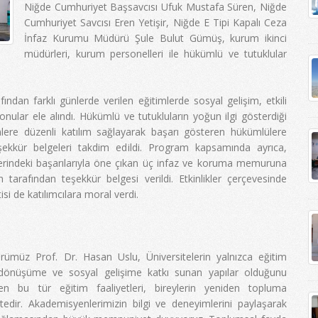
Niğde Cumhuriyet Başsavcısı Ufuk Mustafa Süren, Niğde
Cumhuriyet Savcısı Eren Yetişir, Niğde E Tipi Kapalı Ceza
İnfaz Kurumu Müdürü Şule Bulut Gümüş, kurum ikinci
müdürleri, kurum personelleri ile hükümlü ve tutuklular
dan farklı günlerde verilen eğitimlerde sosyal gelişim, etkili
konular ele alındı. Hükümlü ve tutukluların yoğun ilgi gösterdiği
lere düzenli katılım sağlayarak başarı gösteren hükümlülere
ekkür belgeleri takdim edildi. Program kapsamında ayrıca,
vlerindeki başarılarıyla öne çıkan üç infaz ve koruma memuruna
rafından teşekkür belgesi verildi. Etkinlikler çerçevesinde
isi de katılımcılara moral verdi.
rümüz Prof. Dr. Hasan Uslu, Üniversitelerin yalnızca eğitim
 dönüşüme ve sosyal gelişime katkı sunan yapılar olduğunu
len bu tür eğitim faaliyetleri, bireylerin yeniden topluma
tedir. Akademisyenlerimizin bilgi ve deneyimlerini paylaşarak