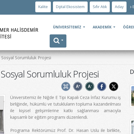
Kalite
Dijital Ekosistem
Sıfır Atık
Aday
ÜNİVERSİTEMİZ
AKADEMİK
ÖĞRE
 Sosyal Sorumluluk Projesi
Sosyal Sorumluluk Projesi
D
Üniversitemiz ile Niğde E Tipi Kapalı Ceza İnfaz Kurumu iş
birliğinde, hükümlü ve tutukluların topluma kazandırılması
ile kişisel gelişimlerine katkı sağlanması amacıyla
kapsamlı bir eğitim programı düzenlendi.
Programa Rektörümüz Prof. Dr. Hasan Uslu ile birlikte,