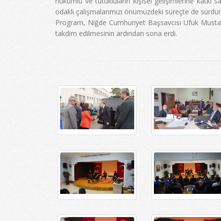
hükümlü ve tutukluların kişisel gelişimlerine kat
odaklı çalışmalarımızı önümüzdeki süreçte de sürdüre
Program, Niğde Cumhuriyet Başsavcısı Ufuk Mustaf
takdim edilmesinin ardından sona erdi.