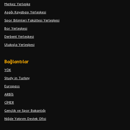
Merkez Yerleşke
Aşağı Kayabaşı Yerleşkesi
Spor Bilimleri Fakültesi Yerleşkesi
Bor Yerleşkesi
Derbent Yerleşkesi
Ulukışla Yerleşkesi
Bağlantılar
YÖK
Study in Turkey
Europass
ARBİS
CİMER
Gençlik ve Spor Bakanlığı
Niğde Yatırım Destek Ofisi