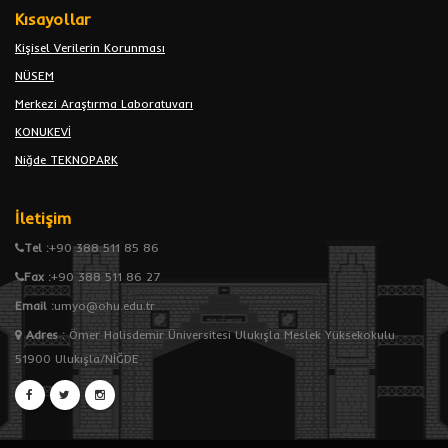
Kısayollar
Kişisel Verilerin Korunması
NÜSEM
Merkezi Araştırma Laboratuvarı
KONUKEVİ
Niğde TEKNOPARK
İletişim
Tel :
+90 388 511 85 86
Fax :
+90 388 511 86 27
Email :
umyo@ohu.edu.tr
Adres
:
Ömer Halisdemir Üniversitesi Ulukışla Meslek Yüksekokulu
51900 Ulukışla/NİĞDE