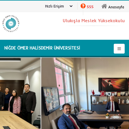
Hızlı Erişim
SSS
Anasayfa
Ulukışla Meslek Yüksekokulu
NİĞDE ÖMER HALİSDEMİR ÜNİVERSİTESİ