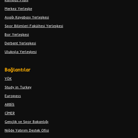
Merkez Yerleşke
Aşağı Kayabaşı Yerleşkesi
Spor Bilimleri Fakültesi Yerleşkesi
Bor Yerleşkesi
Derbent Yerleşkesi
Ulukışla Yerleşkesi
Bağlantılar
YÖK
Study in Turkey
Europass
ARBİS
CİMER
Gençlik ve Spor Bakanlığı
Niğde Yatırım Destek Ofisi