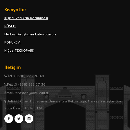
Kısayollar
Kişisel Verilerin Korunması
NÜSEM
Merkezi Araştırma Laboratuvarı
KONUKEVİ
Niğde TEKNOPARK
İletişim
Tel :
(0388) 225 26 48
Fax :
0 (388) 225 27 36
Email :
arasfon@ohu.edu.tr
Adres
:
Ömer Halisdemir Üniversitesi Rektörlüğü, Merkez Yerleşke, Bor
Yolu Üzeri, Niğde, 51240