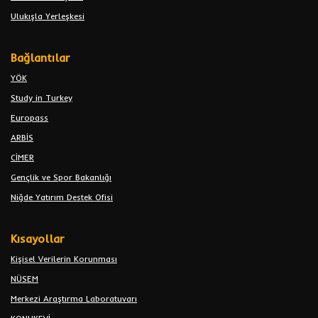
Ulukışla Yerleşkesi
Bağlantılar
YÖK
Study in Turkey
Europass
ARBİS
CİMER
Gençlik ve Spor Bakanlığı
Niğde Yatırım Destek Ofisi
Kısayollar
Kişisel Verilerin Korunması
NÜSEM
Merkezi Araştırma Laboratuvarı