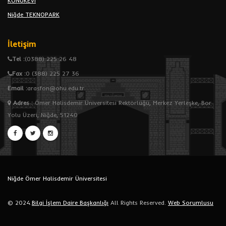
KONUKEVİ
Niğde TEKNOPARK
İletişim
Tel :
(0388) 225 26 48
Fax :
0 (388) 225 27 36
Email :
arasfon@ohu.edu.tr
Adres
:
Ömer Halisdemir Üniversitesi Rektörlüğü, Merkez Yerleşke, Bor
Yolu Üzeri, Niğde, 51240
Niğde Ömer Halisdemir Üniversitesi
© 2024.
Bilgi İşlem Daire Başkanlığı
All Rights Reserved.
Web Sorumlusu