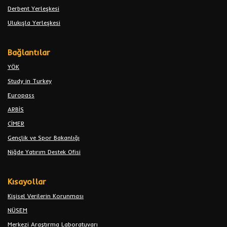
Derbent Yerleşkesi
Ulukışla Yerleşkesi
Bağlantılar
YÖK
Study in Turkey
Europass
ARBİS
CİMER
Gençlik ve Spor Bakanlığı
Niğde Yatırım Destek Ofisi
Kısayollar
Kişisel Verilerin Korunması
NÜSEM
Merkezi Araştırma Laboratuvarı