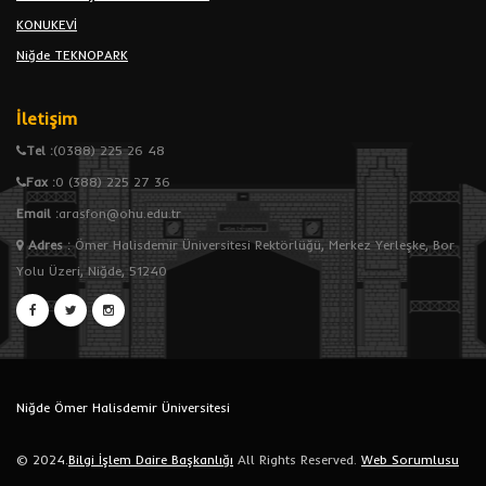
KONUKEVİ
Niğde TEKNOPARK
İletişim
Tel :
(0388) 225 26 48
Fax :
0 (388) 225 27 36
Email :
arasfon@ohu.edu.tr
Adres
:
Ömer Halisdemir Üniversitesi Rektörlüğü, Merkez Yerleşke, Bor
Yolu Üzeri, Niğde, 51240
Niğde Ömer Halisdemir Üniversitesi
© 2024.
Bilgi İşlem Daire Başkanlığı
All Rights Reserved.
Web Sorumlusu