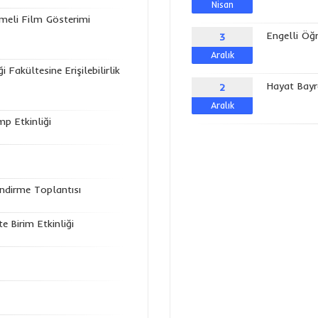
Nisan
meli Film Gösterimi
Engelli Öğr
3
Aralık
 Fakültesine Erişilebilirlik
Hayat Bay
2
Aralık
p Etkinliği
endirme Toplantısı
e Birim Etkinliği