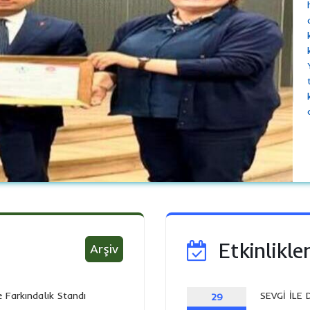
Etkinlikle
Arşiv
 Farkındalık Standı
SEVGİ İLE 
29