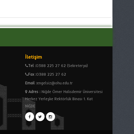
İletişim
Tel :
0388 225 27 62 (Sekreterya)
Fax :
0388 225 27 62
Email :
engelsiz@ohu.edu.tr
Adres
:
Niğde Ömer Halisdemir Üniversitesi
Merkez Yerleşke Rektörlük Binası 1. Kat
NİĞDE