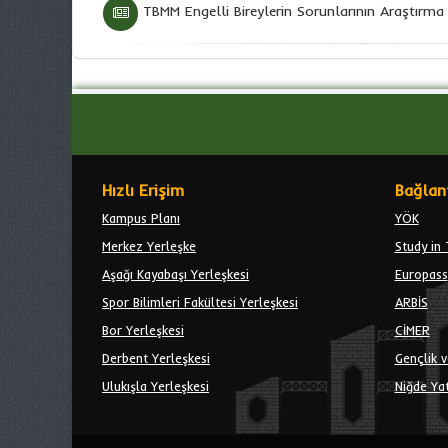
TBMM Engelli Bireylerin Sorunlarının Araştırm
Hızlı Erişim
Bağlant
Kampus Planı
YÖK
Merkez Yerleşke
Study in 
Aşağı Kayabaşı Yerleşkesi
Europass
Spor Bilimleri Fakültesi Yerleşkesi
ARBİS
Bor Yerleşkesi
CİMER
Derbent Yerleşkesi
Gençlik v
Ulukışla Yerleşkesi
Niğde Yat