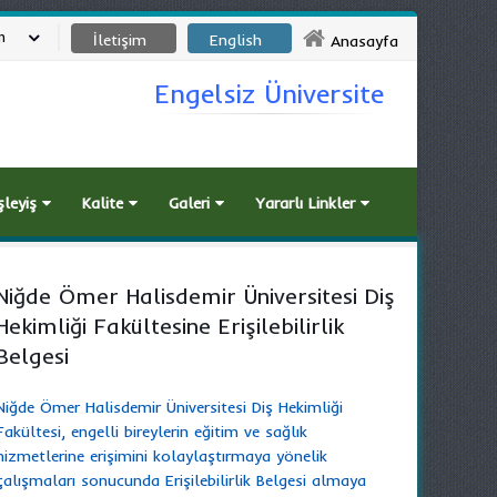
m
İletişim
English
Anasayfa
Engelsiz Üniversite
şleyiş
Kalite
Galeri
Yararlı Linkler
Niğde Ömer Halisdemir Üniversitesi Diş
Hekimliği Fakültesine Erişilebilirlik
Belgesi
Niğde Ömer Halisdemir Üniversitesi Diş Hekimliği
Fakültesi, engelli bireylerin eğitim ve sağlık
hizmetlerine erişimini kolaylaştırmaya yönelik
çalışmaları sonucunda Erişilebilirlik Belgesi almaya