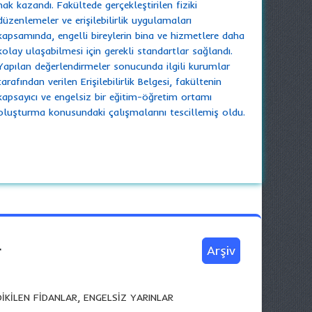
hak kazandı. Fakültede gerçekleştirilen fiziki
düzenlemeler ve erişilebilirlik uygulamaları
kapsamında, engelli bireylerin bina ve hizmetlere daha
kolay ulaşabilmesi için gerekli standartlar sağlandı.
Yapılan değerlendirmeler sonucunda ilgili kurumlar
tarafından verilen Erişilebilirlik Belgesi, fakültenin
kapsayıcı ve engelsiz bir eğitim-öğretim ortamı
oluşturma konusundaki çalışmalarını tescillemiş oldu.
r
Arşiv
DİKİLEN FİDANLAR, ENGELSİZ YARINLAR