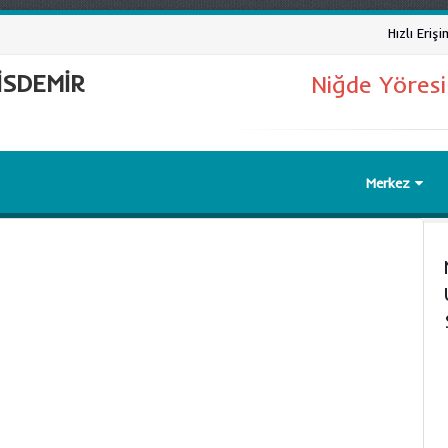
Hızlı Erişi
İSDEMİR
Niğde Yöres
Merkez