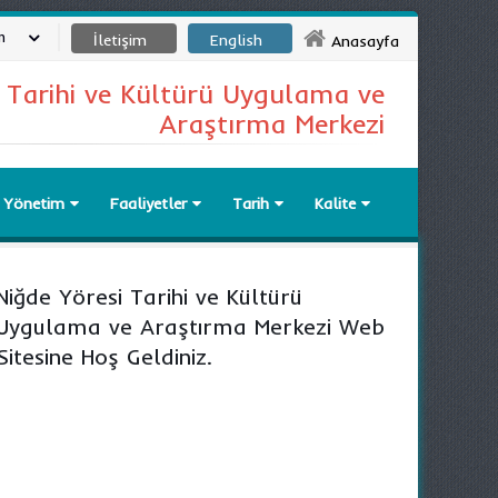
m
İletişim
English
Anasayfa
i Tarihi ve Kültürü Uygulama ve
Araştırma Merkezi
Yönetim
Faaliyetler
Tarih
Kalite
Niğde Yöresi Tarihi ve Kültürü
Uygulama ve Araştırma Merkezi Web
Sitesine Hoş Geldiniz.