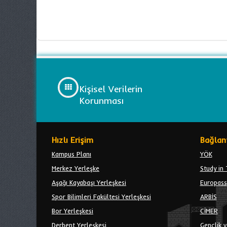
Kişisel Verilerin
Korunması
Hızlı Erişim
Bağlant
Kampus Planı
YÖK
Merkez Yerleşke
Study in 
Aşağı Kayabaşı Yerleşkesi
Europass
Spor Bilimleri Fakültesi Yerleşkesi
ARBİS
Bor Yerleşkesi
CİMER
Derbent Yerleşkesi
Gençlik v