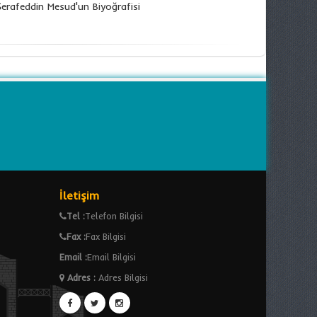
Şerafeddin Mesud'un Biyoğrafisi
İletişim
Tel :
Telefon Bilgisi
Fax :
Fax Bilgisi
Email :
Email Bilgisi
Adres
:
Adres Bilgisi