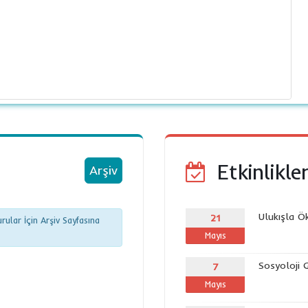
Etkinlikle
Arşiv
Ulukışla Ö
21
ular İçin Arşiv Sayfasına
Mayıs
Sosyoloji 
7
Mayıs