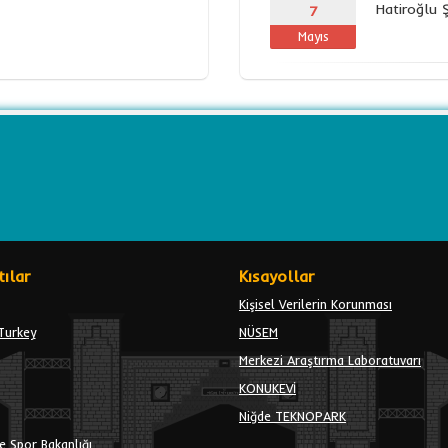
Hatiroğlu 
7
Mayıs
ılar
Kısayollar
Kişisel Verilerin Korunması
Turkey
NÜSEM
Merkezi Araştırma Laboratuvarı
KONUKEVİ
Niğde TEKNOPARK
e Spor Bakanlığı