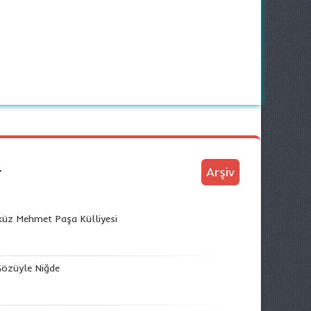
r
Arşiv
küz Mehmet Paşa Külliyesi
Gözüyle Niğde