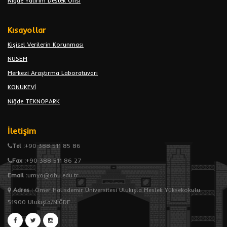
Niğde Yatırım Destek Ofisi
Kısayollar
Kişisel Verilerin Korunması
NÜSEM
Merkezi Araştırma Laboratuvarı
KONUKEVİ
Niğde TEKNOPARK
İletişim
Tel :
+90 388 511 85 86
Fax :
+90 388 511 86 27
Email :
umyo@ohu.edu.tr
Adres
:
Ömer Halisdemir Üniversitesi Ulukışla Meslek Yüksekokulu
51900 Ulukışla/NİĞDE