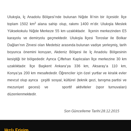
Ulukışla, İç Anadolu Bölgesi’nde bulunan Niğde İli’nin bir ilçesidir. İlçe
2
toplam 1502 km
alana sahip olup, rakımı 1400 m’dir. Ulukışla Meslek
Yüksekokulu Niğde Merkeze
55 km uzaklıktadır. İlçenin merkezinden E5
karayolu ve demiryolu geçmektedir. Ulukışla İlçesi Toroslar ile Bolkar
Dağları’nın Zirvesi olan Medetsiz arasında bulunan vadiye yerleşmiş, tarih
boyunca önemini koruyan, Akdeniz Bölgesi ile İç Anadolu Bölgesinin
kesiştiği bir bölgededir. Ayrıca Çiftehan Kaplıcaları İlçe merkezine
30 km
uzaklıktadır. İlçe Başkent Ankara’ya
336 km, Aksaray’a
110 km,
Konya’ya
200 km mesafededir. Öğrenciler için özel yurtlar ve kiralık evler
mevcut olup ayrıca çeşitli sosyal, kültürel (teknik gezi, tanışma partisi ve
mezuniyet gecesi) ve sportif aktiviteler (spor turnuvaları)
düzenlenmektedir.
Son Güncelleme Tarihi:28.12.2015
Hızlı Erişim