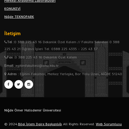
Merkezi Araştırma Laboratuvarı
KONUKEVİ
Niğde TEKNOPARK
İletişim
Tel :
0 388 225 43 16 Dekanlık Özel Kalem // Fakülte Sekreteri 0 388
225 43 21 Öğrenci İşleri Tel: 0388 225 4335 - 225 43 37
Fax :
0 388 225 43 16 Dekanlık Özel Kalem
Email :
egitimfakultesi@ohu.edu.tr
Adres
:
Eğitim Fakültesi, Merkez Yerleşke, Bor Yolu Üzeri, NİĞDE 51240
Niğde Ömer Halisdemir Üniversitesi
© 2024.
Bilgi İşlem Daire Başkanlığı
All Rights Reserved.
Web Sorumlusu