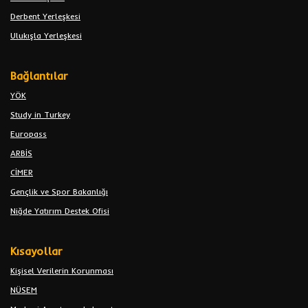
Derbent Yerleşkesi
Ulukışla Yerleşkesi
Bağlantılar
YÖK
Study in Turkey
Europass
ARBİS
CİMER
Gençlik ve Spor Bakanlığı
Niğde Yatırım Destek Ofisi
Kısayollar
Kişisel Verilerin Korunması
NÜSEM