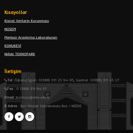
Kısayollar
Kişisel Verilerin Korunması
NÜSEM
Merkezi Araştırma Laboratuvarı
KONUKEVİ
Niğde TEKNOPARK
İletişim
Tel :
Öğrenci İşleri: 0(388) 311 23 94-95, Santral: 0(388) 311 45 27
Fax :
0 (388) 311 84 37
Email :
bormyo@ohu.edu.tr
Adres
:
Bor Meslek Yüksekokulu Bor / NİĞDE