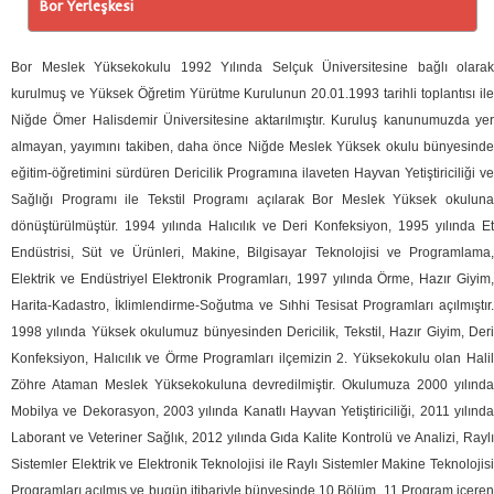
Bor Yerleşkesi
Bor Meslek Yüksekokulu 1992 Yılında Selçuk Üniversitesine bağlı olarak
kurulmuş ve Yüksek Öğretim Yürütme Kurulunun 20.01.1993 tarihli toplantısı ile
Niğde
Ömer Halisdemir Üniversitesi
ne aktarılmıştır. Kuruluş kanunumuzda ye
almayan, yayımını takiben, daha önce Niğde Meslek Yüksek okulu bünyesinde
eğitim-öğretimini sürdüren Dericilik Programına ilaveten Hayvan Yetiştiriciliği ve
Sağlığı Programı ile Tekstil Programı açılarak Bor Meslek Yüksek okuluna
dönüştürülmüştür. 1994 yılında Halıcılık ve Deri Konfeksiyon, 1995 yılında Et
Endüstrisi, Süt ve Ürünleri, Makine, Bilgisayar Teknolojisi ve Programlama,
Elektrik ve Endüstriyel Elektronik Programları, 1997 yılında Örme, Hazır Giyim,
Harita-Kadastro, İklimlendirme-Soğutma ve Sıhhi Tesisat Programları açılmıştır.
1998 yılında Yüksek okulumuz bünyesinden Dericilik, Tekstil, Hazır Giyim, Deri
Konfeksiyon, Halıcılık ve Örme Programları ilçemizin 2. Yüksekokulu olan Halil
Zöhre Ataman Meslek Yüksekokuluna devredilmiştir. Okulumuza 2000 yılında
Mobilya ve Dekorasyon, 2003 yılında Kanatlı Hayvan Yetiştiriciliği, 2011 yılında
Laborant ve Veteriner Sağlık, 2012 yılında Gıda Kalite Kontrolü ve Analizi, Raylı
Sistemler Elektrik ve Elektronik Teknolojisi ile Raylı Sistemler Makine Teknolojisi
Programları açılmış ve bugün itibariyle bünyesinde 10 Bölüm, 11 Program içeren