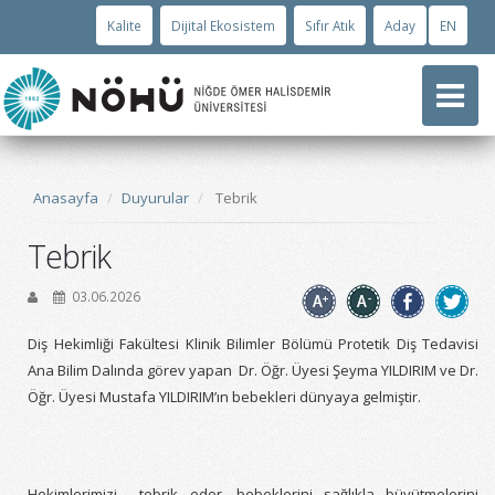
Kalite
Dijital Ekosistem
Sıfır Atık
Aday
EN
Anasayfa
Duyurular
Tebrik
Tebrik
03.06.2026
Diş Hekimliği Fakültesi Klinik Bilimler Bölümü Protetik Diş Tedavisi
Ana Bilim Dalında görev yapan Dr. Öğr. Üyesi Şeyma YILDIRIM ve Dr.
Öğr. Üyesi Mustafa YILDIRIM’ın bebekleri dünyaya gelmiştir.
Hekimlerimizi tebrik eder, bebeklerini
sa
ğlıkla büyütmelerini