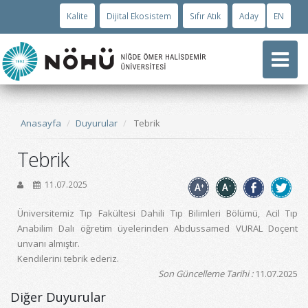
Kalite
Dijital Ekosistem
Sıfır Atık
Aday
EN
Anasayfa
Duyurular
Tebrik
Tebrik
11.07.2025
Üniversitemiz Tıp Fakültesi Dahili Tıp Bilimleri Bölümü, Acil Tıp
Anabilim Dalı öğretim üyelerinden Abdussamed VURAL Doçent
unvanı almıştır.
Kendilerini tebrik ederiz.
Son Güncelleme Tarihi :
11.07.2025
Diğer Duyurular