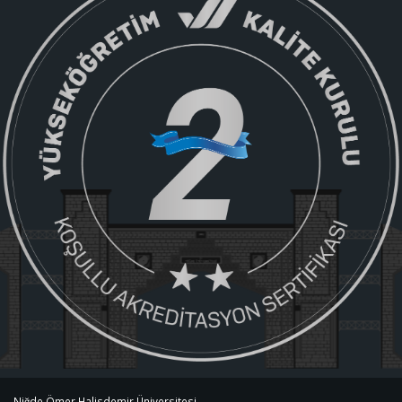
Niğde Ömer Halisdemir Üniversitesi