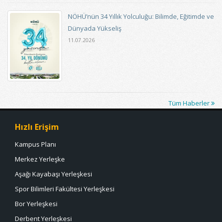
NÖHÜ’nün 34 Yıllık Yolculuğu: Bilimde, Eğitimde ve
Dünyada Yükseliş
11.07.2026
Tüm Haberler
Hızlı Erişim
Kampus Planı
Merkez Yerleşke
Aşağı Kayabaşı Yerleşkesi
Spor Bilimleri Fakültesi Yerleşkesi
Bor Yerleşkesi
Derbent Yerleşkesi