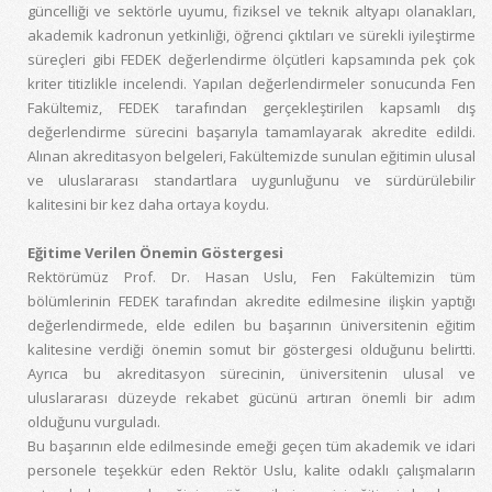
güncelliği ve sektörle uyumu, fiziksel ve teknik altyapı olanakları,
akademik kadronun yetkinliği, öğrenci çıktıları ve sürekli iyileştirme
süreçleri gibi FEDEK değerlendirme ölçütleri kapsamında pek çok
kriter titizlikle incelendi. Yapılan değerlendirmeler sonucunda Fen
Fakültemiz, FEDEK tarafından gerçekleştirilen kapsamlı dış
değerlendirme sürecini başarıyla tamamlayarak akredite edildi.
Alınan akreditasyon belgeleri, Fakültemizde sunulan eğitimin ulusal
ve uluslararası standartlara uygunluğunu ve sürdürülebilir
kalitesini bir kez daha ortaya koydu.
Eğitime Verilen Önemin Göstergesi
Rektörümüz Prof. Dr. Hasan Uslu, Fen Fakültemizin tüm
bölümlerinin FEDEK tarafından akredite edilmesine ilişkin yaptığı
değerlendirmede, elde edilen bu başarının üniversitenin eğitim
kalitesine verdiği önemin somut bir göstergesi olduğunu belirtti.
Ayrıca bu akreditasyon sürecinin, üniversitenin ulusal ve
uluslararası düzeyde rekabet gücünü artıran önemli bir adım
olduğunu vurguladı.
Bu başarının elde edilmesinde emeği geçen tüm akademik ve idari
personele teşekkür eden Rektör Uslu, kalite odaklı çalışmaların