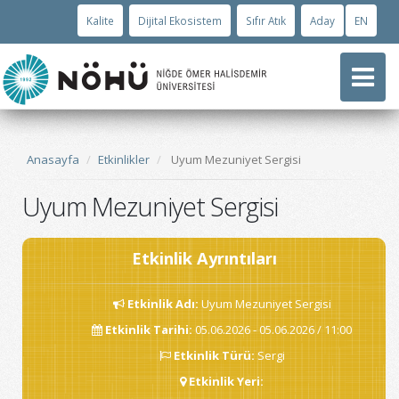
Kalite
Dijital Ekosistem
Sıfır Atık
Aday
EN
Anasayfa
Etkinlikler
Uyum Mezuniyet Sergisi
Uyum Mezuniyet Sergisi
Etkinlik Ayrıntıları
Etkinlik Adı
:
Uyum Mezuniyet Sergisi
Etkinlik Tarihi
:
05.06.2026 - 05.06.2026 / 11:00
Etkinlik Türü
:
Sergi
Etkinlik Yeri
: