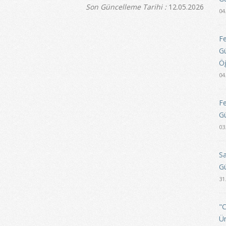
Son Güncelleme Tarihi :
12.05.2026
04
Fe
Gü
Öğ
04
Fe
Gü
03
Sa
Gü
31
"C
Ün