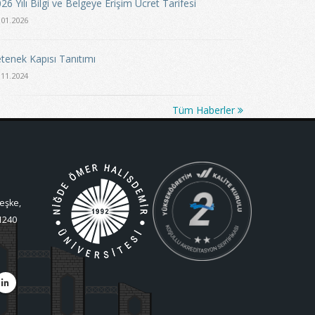
26 Yılı Bilgi ve Belgeye Erişim Ücret Tarifesi
.01.2026
tenek Kapısı Tanıtımı
.11.2024
Tüm Haberler
eşke,
1240