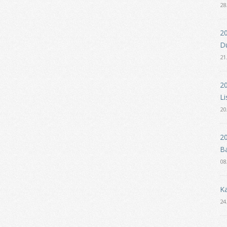
28
20
D
21
20
Li
20
20
B
08
Ka
24