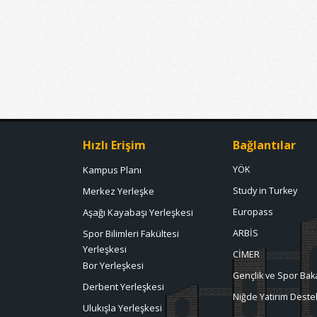
Hızlı Erişim
Bağlantılar
Kampus Planı
YÖK
Merkez Yerleşke
Study in Turkey
Aşağı Kayabaşı Yerleşkesi
Europass
Spor Bilimleri Fakültesi
ARBİS
Yerleşkesi
CİMER
Bor Yerleşkesi
Gençlik ve Spor Baka
Derbent Yerleşkesi
Niğde Yatırım Destek
Ulukışla Yerleşkesi