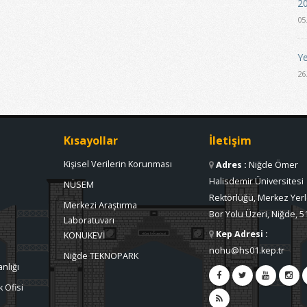
20
05
Ye
26
Kısayollar
İletişim
Kişisel Verilerin Korunması
Adres
:
Niğde Ömer
Halisdemir Üniversitesi
NÜSEM
Rektörlüğü, Merkez Yerl
Merkezi Araştırma
Bor Yolu Üzeri, Niğde, 5
Laboratuvarı
Kep Adresi
:
KONUKEVİ
nohu@hs01.kep.tr
Niğde TEKNOPARK
nlığı
 Ofisi