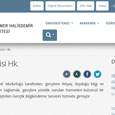
Kalite
Dijital Ekosistem
Sıfır Atık
Aday
ÜNİVERSİTEMİZ
AKADEMİK
ÖĞRE
visi Hk.
si Hk.
D
Eğ
Gü
el Müdürlüğü tarafından; gençlerin ihtiyaç duyduğu bilgi ve
İl
işim sağlamak, gençlere yönelik sunulan hizmetleri bütüncül bir
05
irilen Gençlik Bilgilendirme Servisini hizmete girmiştir.
So
Gü