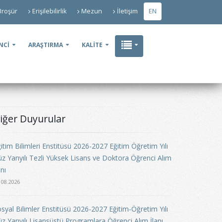
Broşür
Erişilebilirlik
Mezun
İletişim
EN
NCİ
ARAŞTIRMA
KALİTE
iğer Duyurular
itim Bilimleri Enstitüsü 2026-2027 Eğitim Öğretim Yılı
z Yarıyılı Tezli Yüksek Lisans ve Doktora Öğrenci Alım
anı
.08.2026
syal Bilimler Enstitüsü 2026-2027 Eğitim-Öğretim Yılı
z Yarıyılı Lisansüstü Programlara Öğrenci Alım İlanı