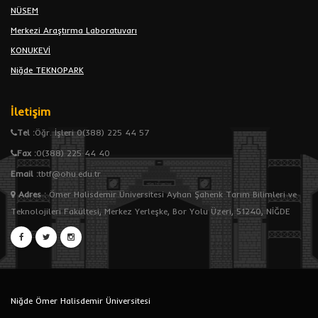
NÜSEM
Merkezi Araştırma Laboratuvarı
KONUKEVİ
Niğde TEKNOPARK
İletişim
Tel :
Öğr. İşleri 0(388) 225 44 57
Fax :
0(388) 225 44 40
Email :
tbtf@ohu.edu.tr
Adres
:
Ömer Halisdemir Üniversitesi Ayhan Şahenk Tarım Bilimleri ve
Teknolojileri Fakültesi, Merkez Yerleşke, Bor Yolu Üzeri, 51240, NİĞDE
Niğde Ömer Halisdemir Üniversitesi