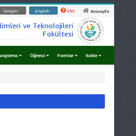
İletişim
English
SSS
Anasayfa
imleri ve Teknolojileri
Fakültesi
Araştırma
Öğrenci
Formlar
Kalite