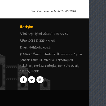
Son Güncelleme Tarihi:24.05.2018
İletişim
Tel :
Öğr. İşleri 0(388) 225 44 57
Fax :
0(388) 225 44 40
Email :
tbtf@ohu.edu.tr
Adres
:
Ömer Halisdemir Üniversitesi Ayhan
Şahenk Tarım Bilimleri ve Teknolojileri
Fakültesi, Merkez Yerleşke, Bor Yolu Üzeri,
51240, NİĞDE