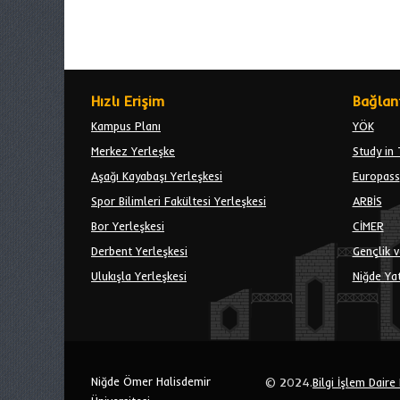
Hızlı Erişim
Bağlant
Kampus Planı
YÖK
Merkez Yerleşke
Study in 
Aşağı Kayabaşı Yerleşkesi
Europass
Spor Bilimleri Fakültesi Yerleşkesi
ARBİS
Bor Yerleşkesi
CİMER
Derbent Yerleşkesi
Gençlik v
Ulukışla Yerleşkesi
Niğde Yat
Niğde Ömer Halisdemir
© 2024.
Bilgi İşlem Daire