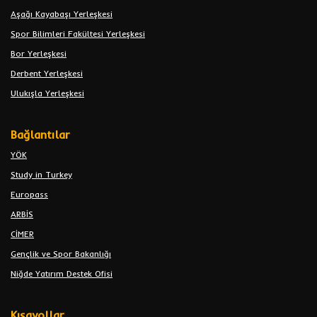
Aşağı Kayabaşı Yerleşkesi
Spor Bilimleri Fakültesi Yerleşkesi
Bor Yerleşkesi
Derbent Yerleşkesi
Ulukışla Yerleşkesi
Bağlantılar
YÖK
Study in Turkey
Europass
ARBİS
CİMER
Gençlik ve Spor Bakanlığı
Niğde Yatırım Destek Ofisi
Kısayollar