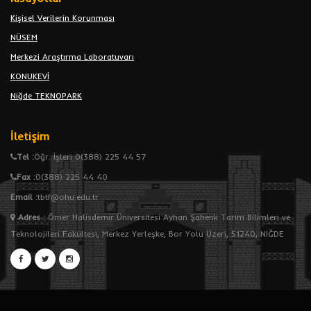
Kişisel Verilerin Korunması
NÜSEM
Merkezi Araştırma Laboratuvarı
KONUKEVİ
Niğde TEKNOPARK
İletişim
Tel :
Öğr. İşleri 0(388) 225 44 57
Fax :
0(388) 225 44 40
Email :
tbtf@ohu.edu.tr
Adres
:
Ömer Halisdemir Üniversitesi Ayhan Şahenk Tarım Bilimleri ve
Teknolojileri Fakültesi, Merkez Yerleşke, Bor Yolu Üzeri, 51240, NİĞDE