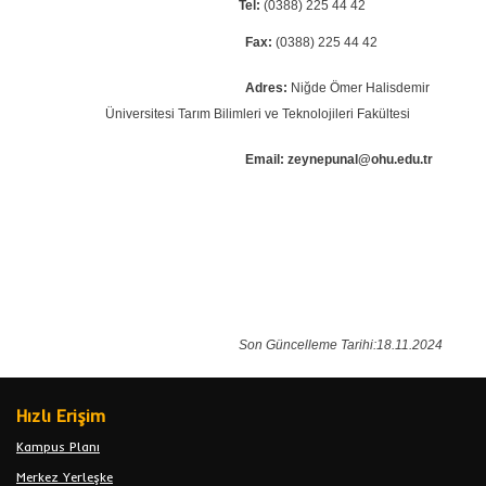
Tel:
(0388) 225 44 42
Fax:
(0388) 225 44 42
Adres:
Niğde Ömer Halisdemir
Üniversitesi Tarım Bilimleri ve Teknolojileri Fakültesi
Email:
zeynepunal@ohu.edu.tr
Son Güncelleme Tarihi:18.11.2024
Hızlı Erişim
Kampus Planı
Merkez Yerleşke