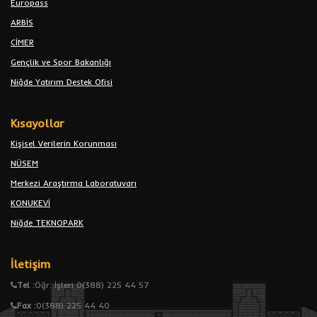
Europass
ARBİS
CİMER
Gençlik ve Spor Bakanlığı
Niğde Yatırım Destek Ofisi
Kısayollar
Kişisel Verilerin Korunması
NÜSEM
Merkezi Araştırma Laboratuvarı
KONUKEVİ
Niğde TEKNOPARK
İletişim
Tel :
Öğr. İşleri 0(388) 225 44 57
Fax :
0(388) 225 44 40