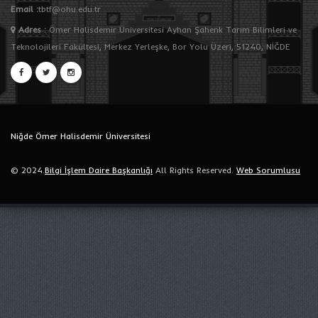
Email :
tbtf@ohu.edu.tr
Adres
:
Ömer Halisdemir Üniversitesi Ayhan Şahenk Tarım Bilimleri ve
Teknolojileri Fakültesi, Merkez Yerleşke, Bor Yolu Üzeri, 51240, NİĞDE
Niğde Ömer Halisdemir Üniversitesi
© 2024.
Bilgi İşlem Daire Başkanlığı
All Rights Reserved.
Web Sorumlusu