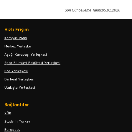
Son Güncelleme Tarihi:05.01.2026
Hızlı Erişim
Kampus Planı
Merkez Yerleşke
Aşağı Kayabaşı Yerleşkesi
Spor Bilimleri Fakültesi Yerleşkesi
Bor Yerleşkesi
Derbent Yerleşkesi
Ulukışla Yerleşkesi
Bağlantılar
YÖK
Study in Turkey
Europass