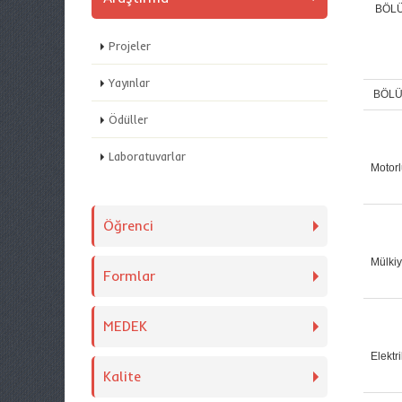
BÖLÜ
Projeler
Yayınlar
BÖL
Ödüller
Laboratuvarlar
M
otor
Öğrenci
Mülki
Formlar
MEDEK
Elektri
Kalite