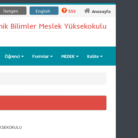
İletişim
English
SSS
Anasayfa
nik Bilimler Meslek Yüksekokulu
Öğrenci
Formlar
MEDEK
Kalite
ÜKSEKOKULU