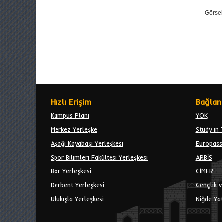
Görsel
Hızlı Erişim
Bağlant
Kampus Planı
YÖK
Merkez Yerleşke
Study in 
Aşağı Kayabaşı Yerleşkesi
Europass
Spor Bilimleri Fakültesi Yerleşkesi
ARBİS
Bor Yerleşkesi
CİMER
Derbent Yerleşkesi
Gençlik v
Ulukışla Yerleşkesi
Niğde Yat