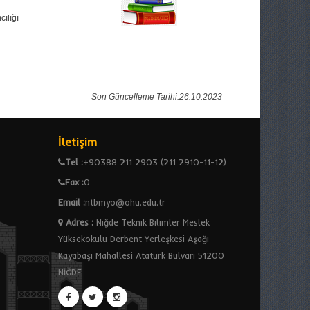
ılığı
Son Güncelleme Tarihi:26.10.2023
İletişim
Tel :
+90388 211 2903 (211 2910-11-12)
Fax :
0
Email :
ntbmyo@ohu.edu.tr
Adres
:
Niğde Teknik Bilimler Meslek
Yüksekokulu Derbent Yerleşkesi Aşağı
Kayabaşı Mahallesi Atatürk Bulvarı 51200
NİĞDE