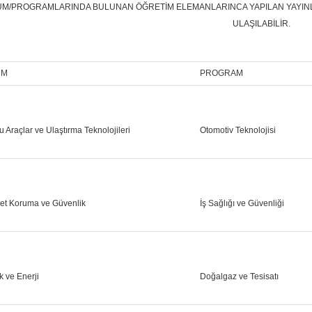
M/PROGRAMLARINDA BULUNAN ÖĞRETİM ELEMANLARINCA YAPILAN YAYINLA
ULAŞILABİLİR.
ÜM
PROGRAM
lu Araçlar ve Ulaştırma Teknolojileri
Otomotiv Teknolojisi
yet Koruma ve Güvenlik
İş Sağlığı ve Güvenliği
k ve Enerji
Doğalgaz ve Tesisatı