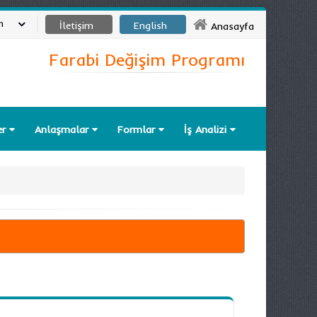
m
İletişim
English
Anasayfa
Farabi Değişim Programı
er
Anlaşmalar
Formlar
İş Analizi