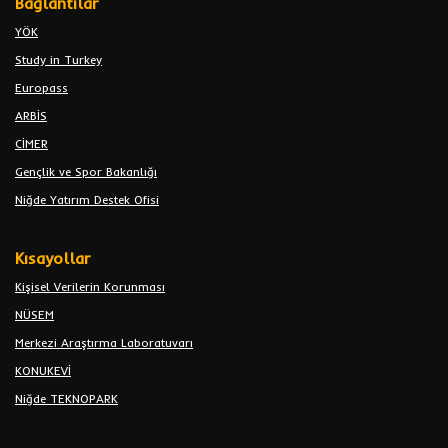
Bağlantılar
YÖK
Study in Turkey
Europass
ARBİS
CİMER
Gençlik ve Spor Bakanlığı
Niğde Yatırım Destek Ofisi
Kısayollar
Kişisel Verilerin Korunması
NÜSEM
Merkezi Araştırma Laboratuvarı
KONUKEVİ
Niğde TEKNOPARK