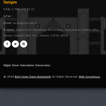
İletişim
Tel :
0 388 225 23 23
Fax :
-
Email :
farabi@ohu.edu.tr
Adres
:
Niğde Ömer Halisdemir Üniversitesi, Uluslararası İlişkiler Ofisi,
Merkez Yerleşke, Bor Yolu, Merkez, 51240, NİĞDE
Niğde Ömer Halisdemir Üniversitesi
© 2024.
Bilgi İşlem Daire Başkanlığı
All Rights Reserved.
Web Sorumlusu