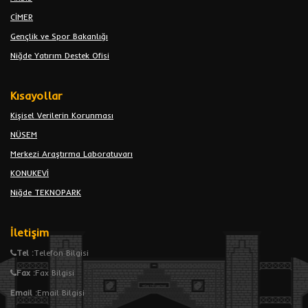
CİMER
Gençlik ve Spor Bakanlığı
Niğde Yatırım Destek Ofisi
Kısayollar
Kişisel Verilerin Korunması
NÜSEM
Merkezi Araştırma Laboratuvarı
KONUKEVİ
Niğde TEKNOPARK
İletişim
Tel :
Telefon Bilgisi
Fax :
Fax Bilgisi
Email :
Email Bilgisi