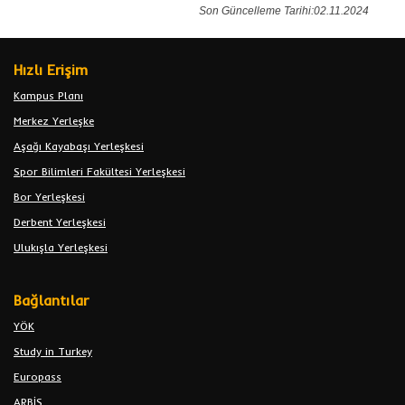
Son Güncelleme Tarihi:02.11.2024
Hızlı Erişim
Kampus Planı
Merkez Yerleşke
Aşağı Kayabaşı Yerleşkesi
Spor Bilimleri Fakültesi Yerleşkesi
Bor Yerleşkesi
Derbent Yerleşkesi
Ulukışla Yerleşkesi
Bağlantılar
YÖK
Study in Turkey
Europass
ARBİS