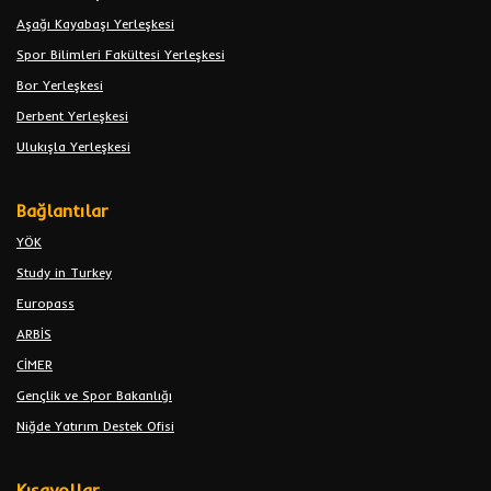
Aşağı Kayabaşı Yerleşkesi
Spor Bilimleri Fakültesi Yerleşkesi
Bor Yerleşkesi
Derbent Yerleşkesi
Ulukışla Yerleşkesi
Bağlantılar
YÖK
Study in Turkey
Europass
ARBİS
CİMER
Gençlik ve Spor Bakanlığı
Niğde Yatırım Destek Ofisi
Kısayollar