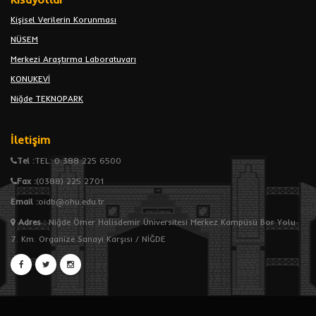
Kişisel Verilerin Korunması
NÜSEM
Merkezi Araştırma Laboratuvarı
KONUKEVİ
Niğde TEKNOPARK
İletişim
Tel :
TEL: 0 388 225 6500
Fax :
(0388) 225 2701
Email :
oidb@ohu.edu.tr
Adres
:
Niğde Ömer Halisdemir Üniversitesi Merkez Kampüsü Bor Yolu
7. Km. Organize Sanayi Karşısı / NİĞDE