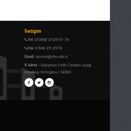
İletişim
Tel :
0(388) 2112975-78
Fax :
0388 211 2978
Email :
nusem@ohu.edu.tr
Adres
:
Süleyman Fethi Caddesi Aşağı
Kayabaşı Yerleşkesi / NİĞDE