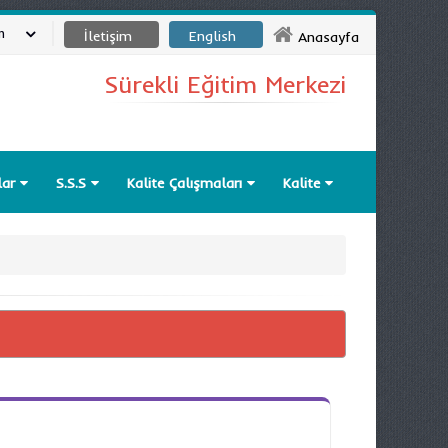
m
İletişim
English
Anasayfa
Sürekli Eğitim Merkezi
lar
S.S.S
Kalite Çalışmaları
Kalite