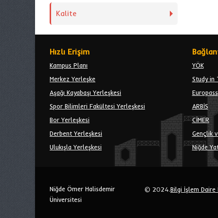
Kalite
Hızlı Erişim
Bağlant
Kampus Planı
YÖK
Merkez Yerleşke
Study in 
Aşağı Kayabaşı Yerleşkesi
Europass
Spor Bilimleri Fakültesi Yerleşkesi
ARBİS
Bor Yerleşkesi
CİMER
Derbent Yerleşkesi
Gençlik v
Ulukışla Yerleşkesi
Niğde Yat
Niğde Ömer Halisdemir
© 2024.
Bilgi İşlem Daire
Üniversitesi