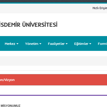
Hızlı Erişi
SDEMİR ÜNİVERSİTESİ
Merkez
Yönetim
Faaliyetler
Eğitimler
Form
on/Vizyon
MİSYONUMUZ