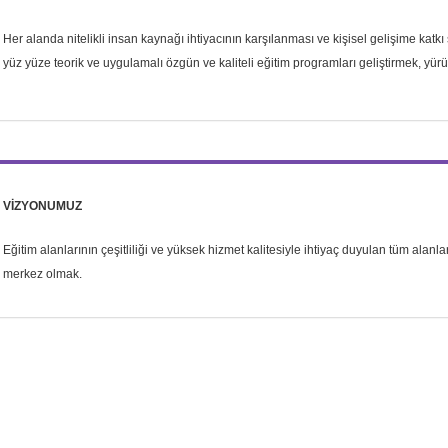
Her alanda nitelikli insan kaynağı ihtiyacının karşılanması ve kişisel gelişime katk
yüz yüze teorik ve uygulamalı
özgün ve kaliteli eğitim programları geliştirmek, y
VİZYONUMUZ
Eğitim alanlarının çeşitliliği ve yüksek hizmet kalitesiyle ihtiyaç duyulan tüm alan
merkez olmak.