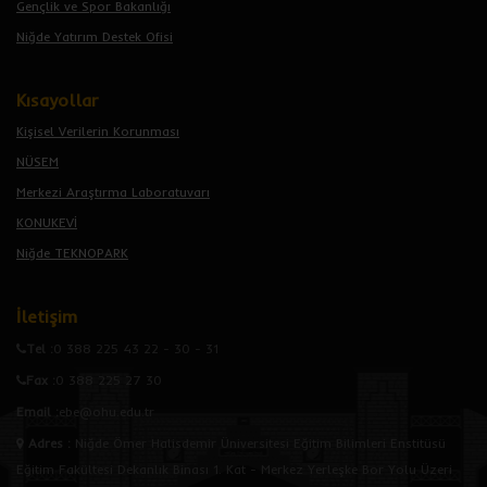
Gençlik ve Spor Bakanlığı
Niğde Yatırım Destek Ofisi
Kısayollar
Kişisel Verilerin Korunması
NÜSEM
Merkezi Araştırma Laboratuvarı
KONUKEVİ
Niğde TEKNOPARK
İletişim
Tel :
0 388 225 43 22 - 30 - 31
Fax :
0 388 225 27 30
Email :
ebe@ohu.edu.tr
Adres
:
Niğde Ömer Halisdemir Üniversitesi Eğitim Bilimleri Enstitüsü
Eğitim Fakültesi Dekanlık Binası 1. Kat - Merkez Yerleşke Bor Yolu Üzeri