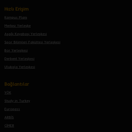
Hızlı Erişim
Kampus Planı
Merkez Yerleşke
Aşağı Kayabaşı Yerleşkesi
Spor Bilimleri Fakültesi Yerleşkesi
Bor Yerleşkesi
Derbent Yerleşkesi
Ulukışla Yerleşkesi
Bağlantılar
YÖK
Study in Turkey
Europass
ARBİS
CİMER