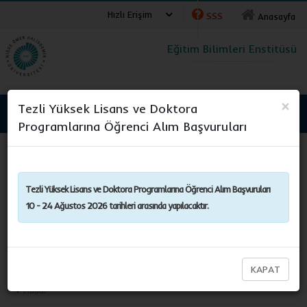
Hızlı Erişim
SSS
Anasayfa
Eğitim Bilimleri Enstitüsü
×
Tezli Yüksek Lisans ve Doktora
NİĞDE ÖMER HALİSDEMİR ÜNİVERSİTESİ
Programlarına Öğrenci Alım Başvuruları
Eğitim Bilimleri Enstitüsü
Müdür Yardımcıları
Tezli Yüksek Lisans ve Doktora Programlarına Öğrenci Alım Başvuruları
10 - 24 Ağustos 2026 tarihleri arasında yapılacaktır.
Enstitümüz
Yönetim
KAPAT
Müdür